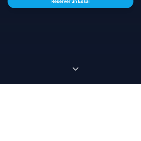
Réserver un Essai
Rejoindre la Liste
Nous respectons votre vie privée. Vos données sont sécurisées
avec
Avenrà
et ne seront jamais partagées.
ENG
FRA
ITA