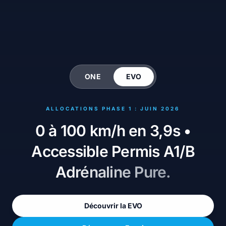
ONE
EVO
ALLOCATIONS PHASE 1 : JUIN 2026
0 à 100 km/h en 3,9s •
Chat en
WhatsApp
Direct
Accessible Permis A1/B
Message
Humain
Adrénaline Pure.
ONE
EVO
Urban • L1e
Sport • L3e
À partir de 4 999 €
À partir de 9 999 €
Découvrir la EVO